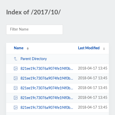
Index of /2017/10/
Name
Last Modified
Parent Directory
2018-04-17 13:45
821ee19c73076a9074fe1f4f0b493d5a_XL-150x150.jpg
2018-04-17 13:45
821ee19c73076a9074fe1f4f0b493d5a_XL-174x131.jpg
2018-04-17 13:45
821ee19c73076a9074fe1f4f0b493d5a_XL-300x200.jpg
2018-04-17 13:45
821ee19c73076a9074fe1f4f0b493d5a_XL-600x399.jpg
2018-04-17 13:45
821ee19c73076a9074fe1f4f0b493d5a_XL-620x264.jpg