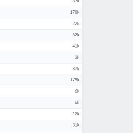
87k
178k
22k
62k
41k
3k
87k
179k
6k
6k
12k
31k