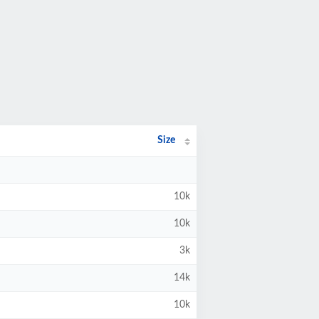
Size
10k
10k
3k
14k
10k