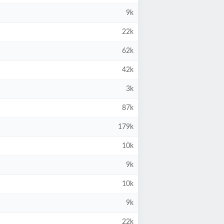
9k
22k
62k
42k
3k
87k
179k
10k
9k
10k
9k
22k